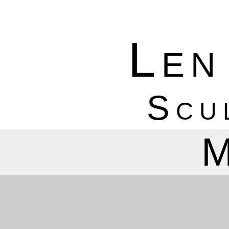
Len
Scu
M